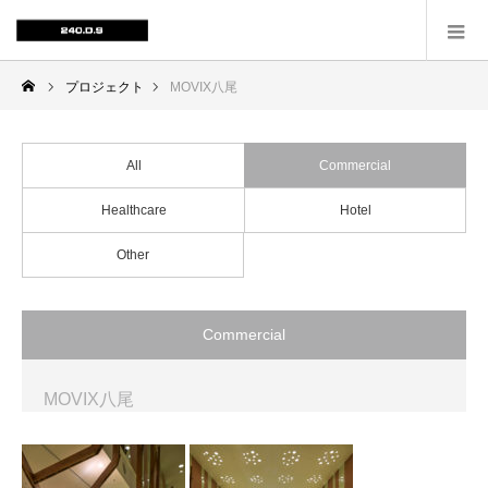
プロジェクト
MOVIX八尾
All
Commercial
Healthcare
Hotel
Other
Commercial
MOVIX八尾