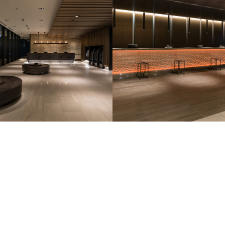
RIDGE
グランドニッコー東京台場
橋
remm六本木