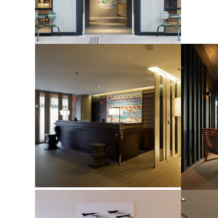
OMO5金沢片町 by 星野リゾート
グランバ