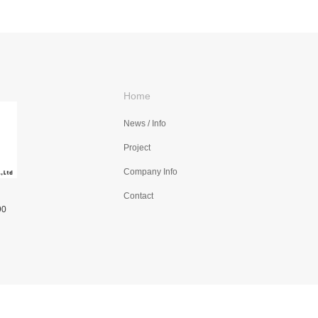
Home
News / Info
Project
Company Info
Contact
90