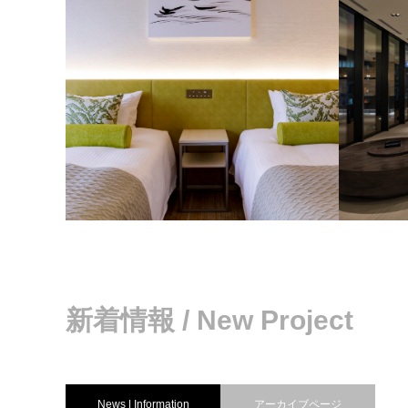
ホテルグランバッハ京都セレクト
HOTEL 
ホテル日航姫路ニッコーフロア
remm京
新着情報 / New Project
News | Information
アーカイブページ