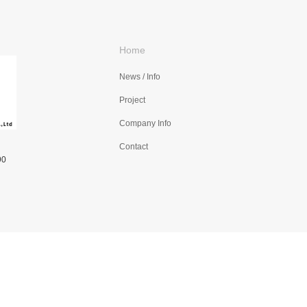
Home
News / Info
Project
Company Info
Contact
90
Copyright ©
株式会社240design studio