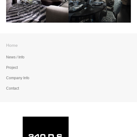
Home
二子玉川riseMR
OSAKA福島タワーMR
News / Info
Project
Company Info
Contact