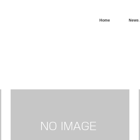
Home
News /